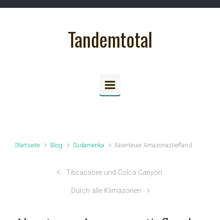
Zum Hauptinhalt springen
Tandemtotal
Startseite
Blog
Südamerika
Abenteuer Amazonastiefland
Titicacasee und Colca Canyon
Durch alle Klimazonen