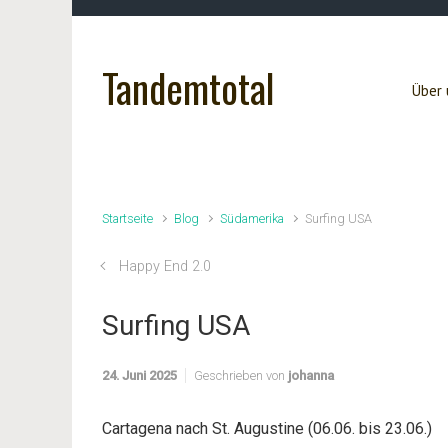
Zum Hauptinhalt springen
Tandemtotal
Über 
Startseite
Blog
Südamerika
Surfing USA
Happy End 2.0
Surfing USA
24. Juni 2025
Geschrieben von
johanna
Cartagena nach St. Augustine (06.06. bis 23.06.)