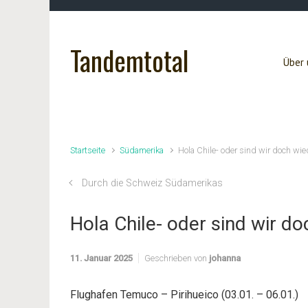
Zum Hauptinhalt springen
Tandemtotal
Über 
Startseite
Südamerika
Hola Chile- oder sind wir doch wi
Durch die Schweiz Südamerikas
Hola Chile- oder sind wir d
11. Januar 2025
Geschrieben von
johanna
Flughafen Temuco – Pirihueico (03.01. – 06.01.)