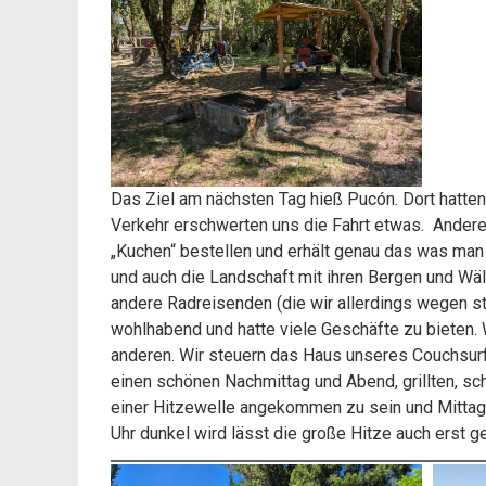
Das Ziel am nächsten Tag hieß Pucón. Dort hatt
Verkehr erschwerten uns die Fahrt etwas. Andere
„Kuchen“ bestellen und erhält genau das was man 
und auch die Landschaft mit ihren Bergen und Wä
andere Radreisenden (die wir allerdings wegen st
wohlhabend und hatte viele Geschäfte zu bieten.
anderen. Wir steuern das Haus unseres Couchsurf
einen schönen Nachmittag und Abend, grillten, s
einer Hitzewelle angekommen zu sein und Mittags
Uhr dunkel wird lässt die große Hitze auch erst g