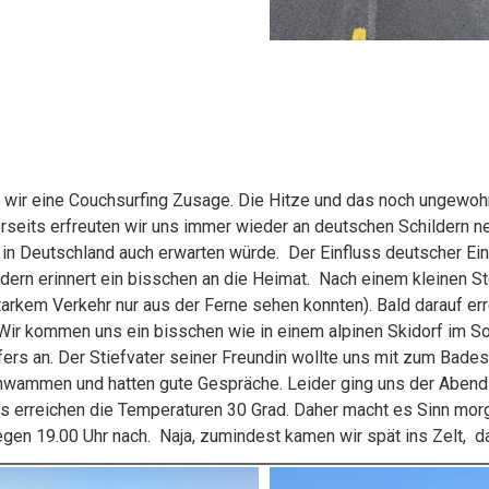
en wir eine Couchsurfing Zusage. Die Hitze und das noch unge
rseits erfreuten wir uns immer wieder an deutschen Schildern n
in Deutschland auch erwarten würde. Der Einfluss deutscher Ein
ldern erinnert ein bisschen an die Heimat. Nach einem kleinen 
arkem Verkehr nur aus der Ferne sehen konnten). Bald darauf err
 Wir kommen uns ein bisschen wie in einem alpinen Skidorf im 
ers an. Der Stiefvater seiner Freundin wollte uns mit zum Bad
chwammen und hatten gute Gespräche. Leider ging uns der Abend 
 erreichen die Temperaturen 30 Grad. Daher macht es Sinn morg
egen 19.00 Uhr nach. Naja, zumindest kamen wir spät ins Zelt, da