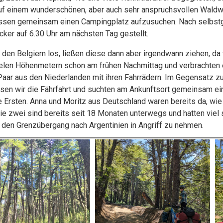
uf einem wunderschönen, aber auch sehr anspruchsvollen Waldwe
hlossen gemeinsam einen Campingplatz aufzusuchen. Nach selb
cker auf 6.30 Uhr am nächsten Tag gestellt.
en Belgiern los, ließen diese dann aber irgendwann ziehen, da 
vielen Höhenmetern schon am frühen Nachmittag und verbrachten 
Paar aus den Niederlanden mit ihren Fahrrädern. Im Gegensatz zu 
n wir die Fährfahrt und suchten am Ankunftsort gemeinsam eine
e Ersten. Anna und Moritz aus Deutschland waren bereits da, wie
zwei sind bereits seit 18 Monaten unterwegs und hatten viel s
den Grenzübergang nach Argentinien in Angriff zu nehmen.