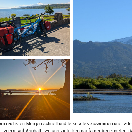
am nächsten Morgen schnell und leise alles zusammen und radel
g, zuerst auf Asphalt, wo uns viele Rennradfahrer begegneten, d